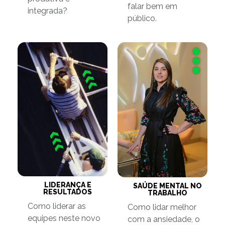
falar bem em
integrada?
público.
LIDERANÇA E
SAÚDE MENTAL NO
RESULTADOS
TRABALHO
Como liderar as
Como lidar melhor
equipes neste novo
com a ansiedade, o