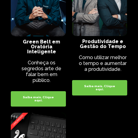
Produtividade e
Green Belt em
Gestão do Tempo
Oratória
Inteligente
Como utilizar melhor
Conheça os
o tempo e aumentar
segredos arte de
a produtividade.
falar bem em
público.
Saiba mais. Clique
aqui.
Saiba mais. Clique
aqui.