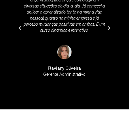
organização, liderança e como agir em
A
diversas situações do dia-a-dia. Já comecei a
merc
aplicar o aprendizado tanto na minha vida
pessoal quanto na minha empresa e já
percebo mudanças positivas em ambas. É um
curso dinâmico e interativo.
Flaviany Oliveira
Gerente Administrativo