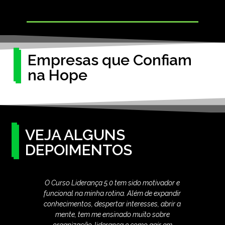
Empresas que Confiam
na Hope
VEJA ALGUNS
DEPOIMENTOS
O Curso Liderança 5.0 tem sido motivador e
E
funcional na minha rotina. Além de expandir
passa
conhecimentos, despertar interesses, abrir a
etap
mente, tem me ensinado muito sobre
tu