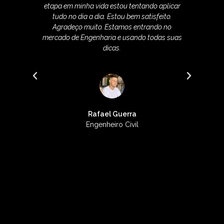
ir a
etapa em minha vida estou tentando aplicar
aul
tudo no dia a dia. Estou bem satisfeito.
apr
m
Agradeço muito. Estamos entrando no
d
ei a
mercado de Engenharia e usando todas suas
d
ida
dicas.
D
á
É um
Rafael Guerra
Engenheiro Civil