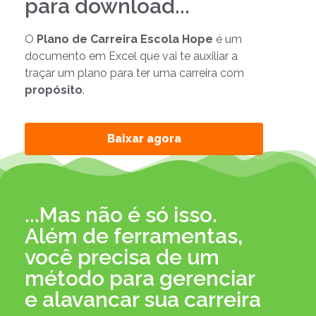
para download...
O
Plano de Carreira Escola Hope
é um
documento em Excel que vai te auxiliar a
traçar um plano para ter uma carreira com
propósito
.
Baixar agora
...Mas não é só isso.
Além de ferramentas,
você precisa de um
método para gerenciar
e alavancar sua carreira