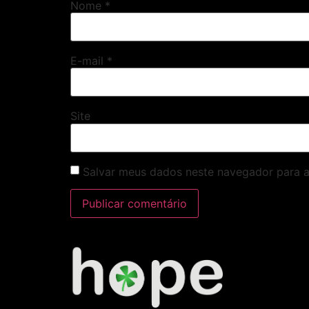
Nome
*
E-mail
*
Site
Salvar meus dados neste navegador para a