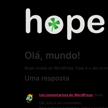
Olá, mundo!
Boas-vindas ao WordPress. Esse é o seu prime
Uma resposta
Um comentarista do WordPress
disse:
Olá, isso é um comentário.
Para começar a moderar, editar e excluir c