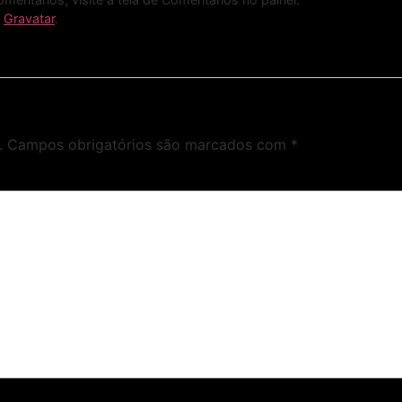
o
Gravatar
.
.
Campos obrigatórios são marcados com
*