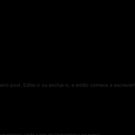
iro post. Edite-o ou exclua-o, e então comece a escrever!
omentários, visite a tela de Comentários no painel.